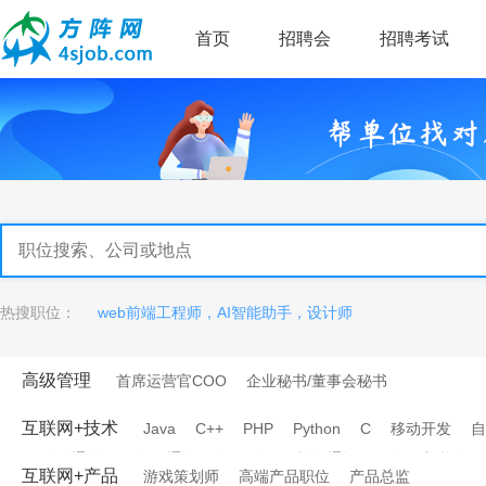
首页
招聘会
招聘考试
热搜职位：
web前端工程师，AI智能助手，设计师
高级管理
首席运营官COO
企业秘书/董事会秘书
互联网+技术
Java
C++
PHP
Python
C
移动开发
自
移动通信工程师
通信研发工程师
电信/通讯工程师
架构师
互联网+产品
游戏策划师
高端产品职位
产品总监