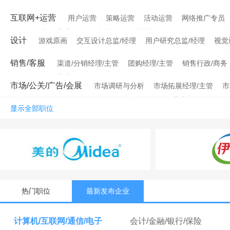
互联网+运营
用户运营
策略运营
活动运营
网络推广专员
网络推广经理/主管
网站编辑
网站策划
设计
游戏原画
交互设计总监/经理
用户研究总监/经理
视觉
销售/客服
渠道/分销经理/主管
团购经理/主管
销售行政/商务
销售行政经理/主管
市场/公关/广告/会展
市场调研与分析
市场拓展经理/主管
市
媒介销售
媒介顾问
会务会展
会务/会展经理/主管
会务/会
显示全部职位
热门职位
最新发布企业
计算机/互联网/通信/电子
会计/金融/银行/保险