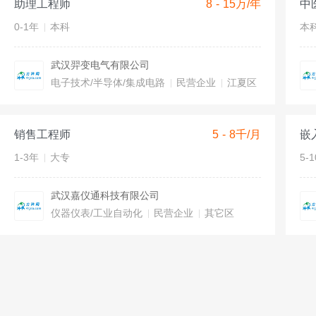
助理工程师
8 - 15万/年
中
0-1年
本科
本
武汉羿变电气有限公司
电子技术/半导体/集成电路
民营企业
江夏区
销售工程师
5 - 8千/月
嵌
1-3年
大专
5-
武汉嘉仪通科技有限公司
仪器仪表/工业自动化
民营企业
其它区