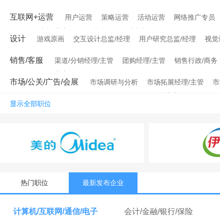
互联网+运营
用户运营
策略运营
活动运营
网络推广专员
网络推广经理/主管
网站编辑
网站策划
设计
游戏原画
交互设计总监/经理
用户研究总监/经理
视觉
销售/客服
渠道/分销经理/主管
团购经理/主管
销售行政/商务
销售行政经理/主管
市场/公关/广告/会展
市场调研与分析
市场拓展经理/主管
市
媒介销售
媒介顾问
会务会展
会务/会展经理/主管
会务/会
显示全部职位
热门职位
最新发布企业
计算机/互联网/通信/电子
会计/金融/银行/保险