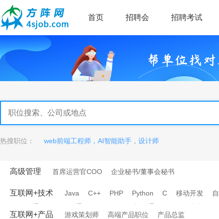
首页
招聘会
招聘考试
热搜职位：
web前端工程师，AI智能助手，设计师
高级管理
首席运营官COO
企业秘书/董事会秘书
互联网+技术
Java
C++
PHP
Python
C
移动开发
自
移动通信工程师
通信研发工程师
电信/通讯工程师
架构师
互联网+产品
游戏策划师
高端产品职位
产品总监