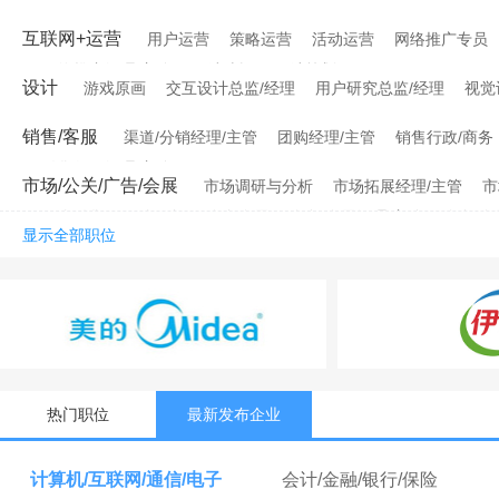
互联网+运营
用户运营
策略运营
活动运营
网络推广专员
网络推广经理/主管
网站编辑
网站策划
设计
游戏原画
交互设计总监/经理
用户研究总监/经理
视觉
销售/客服
渠道/分销经理/主管
团购经理/主管
销售行政/商务
销售行政经理/主管
市场/公关/广告/会展
市场调研与分析
市场拓展经理/主管
市
媒介销售
媒介顾问
会务会展
会务/会展经理/主管
会务/会
显示全部职位
热门职位
最新发布企业
计算机/互联网/通信/电子
会计/金融/银行/保险