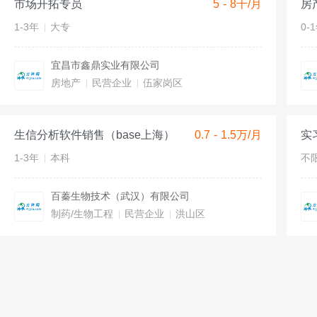
市场开拓专员
5 - 8千/月
房
1-3年
大专
0-
宜昌市鑫鼎实业有限公司
房地产
民营企业
伍家岗区
生信分析软件销售（base上海）
0.7 - 1.5万/月
实
1-3年
本科
不
百蓁生物技术（武汉）有限公司
制药/生物工程
民营企业
洪山区