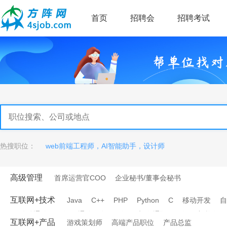
首页
招聘会
招聘考试
热搜职位：
web前端工程师，AI智能助手，设计师
高级管理
首席运营官COO
企业秘书/董事会秘书
互联网+技术
Java
C++
PHP
Python
C
移动开发
自
移动通信工程师
通信研发工程师
电信/通讯工程师
架构师
互联网+产品
游戏策划师
高端产品职位
产品总监