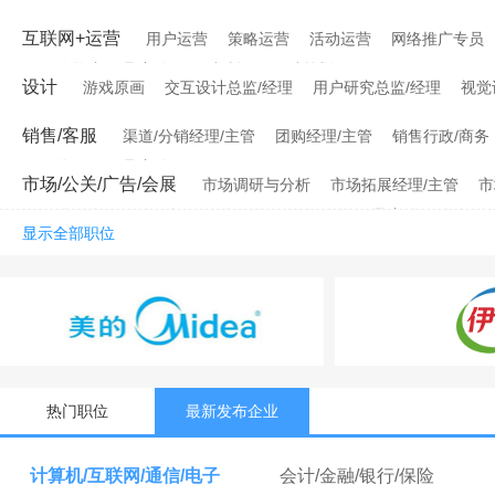
互联网+运营
用户运营
策略运营
活动运营
网络推广专员
网络推广经理/主管
网站编辑
网站策划
设计
游戏原画
交互设计总监/经理
用户研究总监/经理
视觉
销售/客服
渠道/分销经理/主管
团购经理/主管
销售行政/商务
销售行政经理/主管
市场/公关/广告/会展
市场调研与分析
市场拓展经理/主管
市
媒介销售
媒介顾问
会务会展
会务/会展经理/主管
会务/会
显示全部职位
热门职位
最新发布企业
计算机/互联网/通信/电子
会计/金融/银行/保险