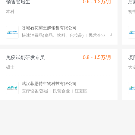
销售管培生
0.6 - 1.2万/月
后
本科
初
谷城石花霸王醉销售有限公司
快速消费品(食品、饮料、化妆品)
民营企业
樊城区
免疫试剂研发专员
0.8 - 1.5万/月
项
硕士
大
武汉菲思特生物科技有限公司
医疗设备/器械
民营企业
江夏区