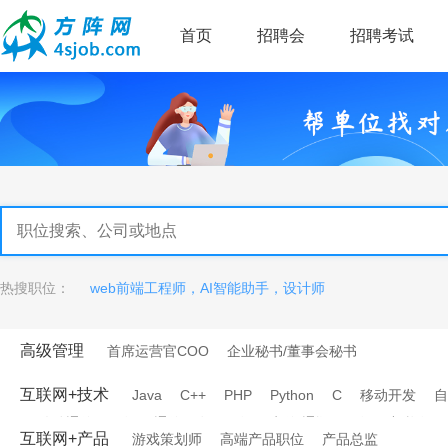
首页
招聘会
招聘考试
热搜职位：
web前端工程师，AI智能助手，设计师
高级管理
首席运营官COO
企业秘书/董事会秘书
互联网+技术
Java
C++
PHP
Python
C
移动开发
自
移动通信工程师
通信研发工程师
电信/通讯工程师
架构师
互联网+产品
游戏策划师
高端产品职位
产品总监