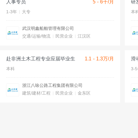
人事专员
5 - 6千/月
研
1-3年
大专
本
武汉明鑫船舶管理有限公司
交通/运输/物流
民营企业
江汉区
赴非洲土木工程专业应届毕业生
1.1 - 1.3万/月
滑
本科
3-
浙江八咏公路工程集团有限公司
建筑/建材/工程
民营企业
金东区