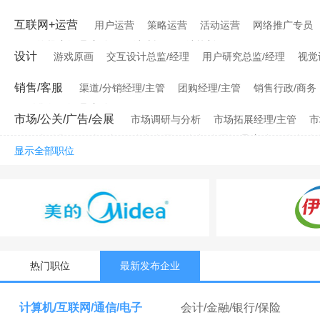
互联网+运营
用户运营
策略运营
活动运营
网络推广专员
网络推广经理/主管
网站编辑
网站策划
设计
游戏原画
交互设计总监/经理
用户研究总监/经理
视觉
销售/客服
渠道/分销经理/主管
团购经理/主管
销售行政/商务
销售行政经理/主管
市场/公关/广告/会展
市场调研与分析
市场拓展经理/主管
市
媒介销售
媒介顾问
会务会展
会务/会展经理/主管
会务/会
显示全部职位
热门职位
最新发布企业
计算机/互联网/通信/电子
会计/金融/银行/保险